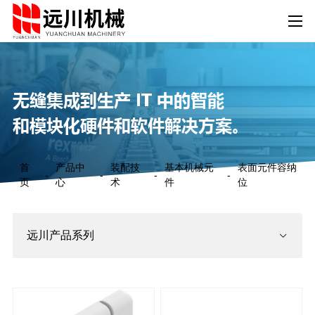
无缝集成到生产 IT 中的智能
和模块化硬件和软件解决方案。
首
产品中
装配技
基本机械元
表面元件容纳
-
-
-
-
页
心
术
件
位
远川产品系列