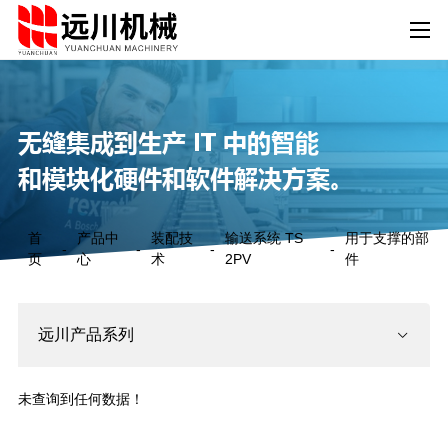
无缝集成到生产 IT 中的智能
和模块化硬件和软件解决方案。
首
产品中
装配技
输送系统 TS
用于支撑的部
-
-
-
-
页
心
术
2PV
件
远川产品系列
未查询到任何数据！