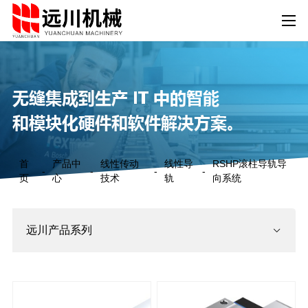
无缝集成到生产 IT 中的智能
和模块化硬件和软件解决方案。
首
产品中
线性传动
线性导
RSHP滚柱导轨导
-
-
-
-
页
心
技术
轨
向系统
远川产品系列