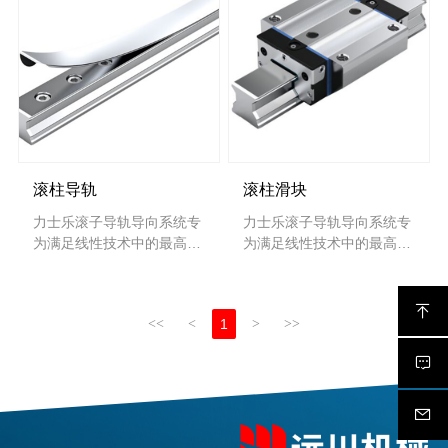
滚柱导轨
滚柱滑块
力士乐滚子导轨导向系统专
力士乐滚子导轨导向系统专
为满足线性技术中的最高精
为满足线性技术中的最高精
度和刚度要求而设计。该产
度和刚度要求而设计。该产
品系列提供各种精度等级的
品系列提供各种精度等级的
紧凑型滚珠轴承纵向导轨，
紧凑型滚珠轴承纵向导轨，
<<
<
1
>
>>
用于具有极高刚性和承载能
用于具有极高刚性和承载能
力的滑块和导轨。滚动轴承
力的滑块和导轨。滚动轴承
导轨的优势在提高能源效率
导轨的优势在提高能源效率
方面发挥决定性作用，效率
方面发挥决定性作用，效率
比滑动导轨最多高出
比滑动导轨最多高出
90%。
90%。