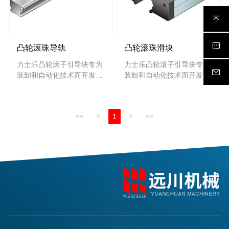
凸轮滚珠导轨
凸轮滚珠滑块
力士乐凸轮滚子引导块专为
力士乐凸轮滚子引导块专为
装卸和自动化技术而开发。
装卸和自动化技术而开发。
其特点是设计紧凑、重量极
其特点是设计紧凑、重量极
低、低摩擦且运行无噪音。
低、低摩擦且运行无噪音。
其优势主要体现在无与伦比
其优势主要体现在无与伦比
<<
<
1
>
>>
的动态性上，因为我们凸轮
的动态性上，因为我们凸轮
滚珠滑块十分灵活，可确保
滚珠滑块十分灵活，可确保
该系统可高速运行。
该系统可高速运行。